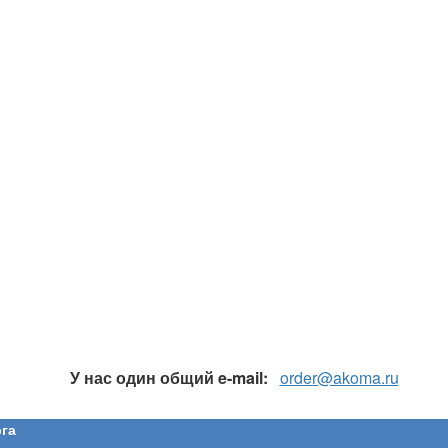
У нас один общий e-mail:
order@akoma.ru
га