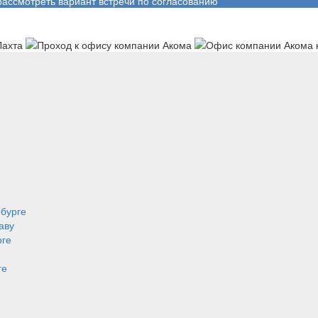
рассмотреть вариант встречи по согласованию
рбурге
аву
рге
ге