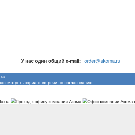
У нас один общий e-mail:
order@akoma.ru
га
рассмотреть вариант встречи по согласованию