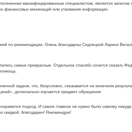
ыполненная квалифицированным специалистом, является залогом т
ных финансовых махинаций или утаивания информации.
цией по рекомендации. Очень благодарны Седлецкой Ларисе Вита
стались самые прекрасные. Отдельное спасибо хочется сказать Фед
 помощь.
енной задачи, что, безусловно, сказывается на конечном результ
аний», досконально изучается предмет обращения
онравился подход. И самое главное не нужно было самому никуда и
и скидкой, благодарен! Рекомендую!