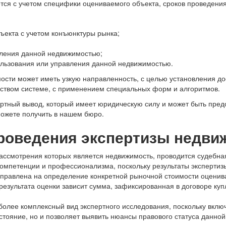
тся с учетом специфики оцениваемого объекта, сроков проведения
ъекта с учетом конъюнктуры рынка;
вления данной недвижимостью;
ользования или управления данной недвижимостью.
мости может иметь узкую направленность, с целью установления 
ьством системе, с применением специальных форм и алгоритмов.
ртный вывод, который имеет юридическую силу и может быть предо
ожете получить в нашем бюро.
роведения экспертизы недви
рассмотрения которых является недвижимость, проводится судебна
 компетенции и профессионализма, поскольку результаты эксперти
правлена на определение конкретной рыночной стоимости оценива
результата оценки зависит сумма, зафиксированная в договоре ку
более комплексный вид экспертного исследования, поскольку вклю
стояние, но и позволяет выявить нюансы правового статуса данно