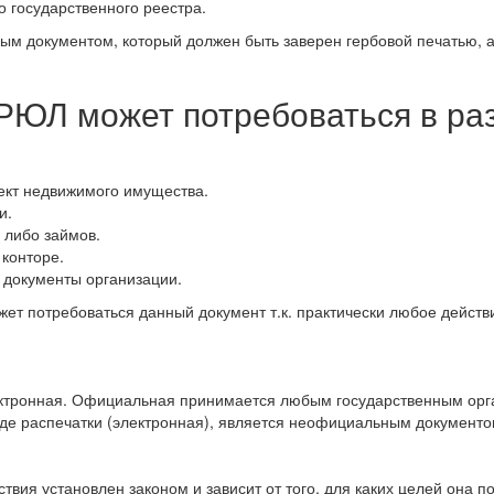
го государственного реестра.
м документом, который должен быть заверен гербовой печатью, а 
РЮЛ может потребоваться в раз
ект недвижимого имущества.
и.
 либо займов.
конторе.
в документы организации.
ет потребоваться данный документ т.к. практически любое действ
ектронная. Официальная принимается любым государственным орга
иде распечатки (электронная), является неофициальным документо
йствия установлен законом и зависит от того, для каких целей она п