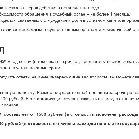
 госзаказа – срок действия составляет полгода.
обходимости обращения в судебный орган – не более 1 месяца.
сделок, связанных с отчуждением доли в уставном капитале органи
танавливается каждым государственным органом и коммерческой орг
Л
РЮЛ
«под ключ» (в том числе – срочно), предлагаем воспользовать
строго в установленные сроки.
олучить ответы на иные интересующие вас вопросы, вы можете св
твенную пошлину. Размер государственной пошлины за срочную вып
200 рублей. Если организация желает заказать выписку в отношени
е срочная.
Л составляет от 1500 рублей (в стоимость включены расходы
00 рублей (в стоимость включены расходы по оплате государ