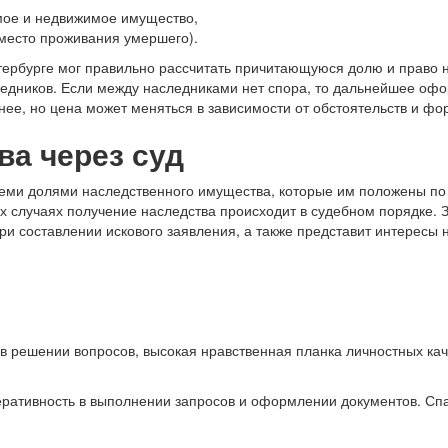
ое и недвижимое имущество,
место проживания умершего).
ербурге мог правильно рассчитать причитающуюся долю и право н
ледников. Если между наследниками нет спора, то дальнейшее оф
анее, но цена может меняться в зависимости от обстоятельств и фо
а через суд
теми долями наследственного имущества, которые им положены по 
х случаях получение наследства происходит в судебном порядке. 
и составлении искового заявления, а также представит интересы 
в решении вопросов, высокая нравственная планка личностных кач
перативность в выполнении запросов и оформлении документов. С