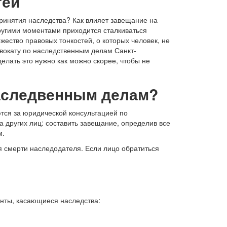
тей
принятия наследства? Как влияет завещание на
ругими моментами приходится сталкиваться
ество правовых тонкостей, о которых человек, не
вокату по наследственным делам Санкт-
елать это нужно как можно скорее, чтобы не
наследвенным делам?
тся за юридической консультацией по
 других лиц: составить завещание, определив все
м.
я смерти наследодателя. Если лицо обратиться
енты, касающиеся наследства: