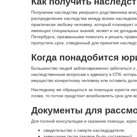
Как получить наследс
Получение наследства умершего родственника всег
распределение наследства между всеми наследник
практически любому человеку, который планирует о
имеющих специальных знаний, может и не догадыва
Петербурга, призванными помогать и решать правов
пропустить срок, отведенный для принятия наследс
Когда понадобится юр
Большинство людей заблаговременно заботиться о
наследственным вопросам к адвокату в СПб, которы
имущество конкретному человеку или оставить доли
Наследнику же обращаться за помощью юриста необ
позже, то потом предстоит возобновлять срок для в
Документы для рассмо
Для полной консультации и оказании помощи, юрис
свидетельство о смерти наследодателя,
завещание (если таковое было составлено),