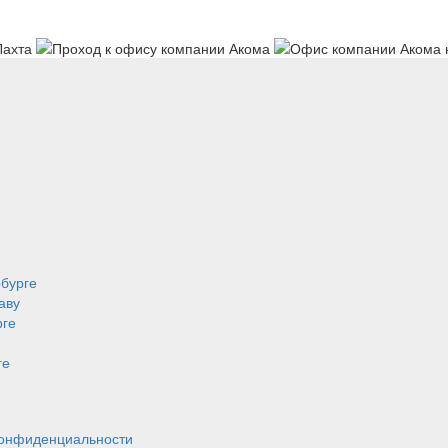
рбурге
аву
рге
ге
конфиденциальности