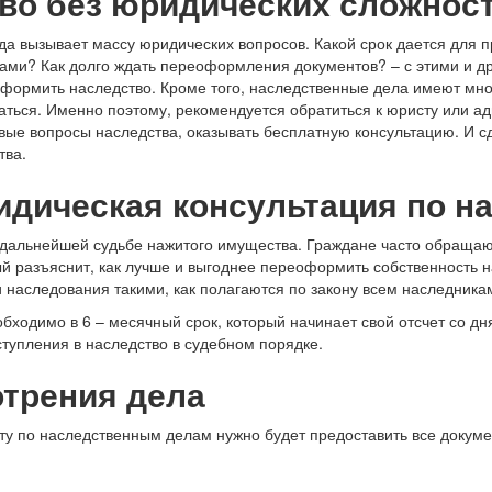
тво без юридических сложнос
да вызывает массу юридических вопросов. Какой срок дается для 
ами? Как долго ждать переоформления документов? – с этими и д
формить наследство. Кроме того, наследственные дела имеют множ
ться. Именно поэтому, рекомендуется обратиться к юристу или ад
ые вопросы наследства, оказывать бесплатную консультацию. И сд
тва.
идическая консультация по 
 дальнейшей судьбе нажитого имущества. Граждане часто обращаю
й разъяснит, как лучше и выгоднее переоформить собственность на
 наследования такими, как полагаются по закону всем наследника
ходимо в 6 – месячный срок, который начинает свой отсчет со дн
ступления в наследство в судебном порядке.
трения дела
ту по наследственным делам нужно будет предоставить все докум